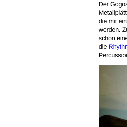
Der Gogos
Metallplät
die mit ei
werden. Z
schon eine
die
Rhythm
Percussion