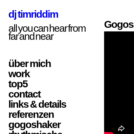
dj timriddim
Gogos
all you can hear from
far and near
über mich
work
top5
contact
links & details
referenzen
gogoshaker