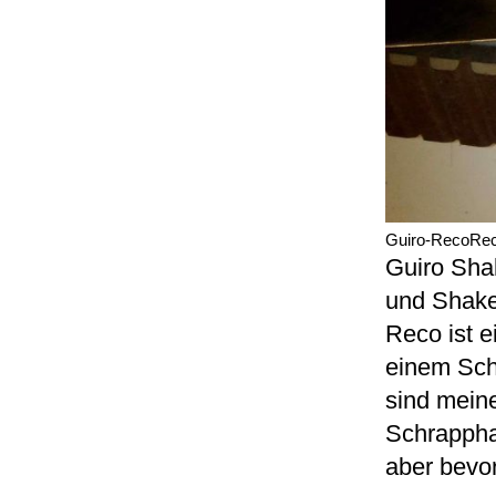
Guiro-RecoRe
Guiro Sha
und Shake
Reco ist e
einem Schr
sind mein
Schrappha
aber bevor