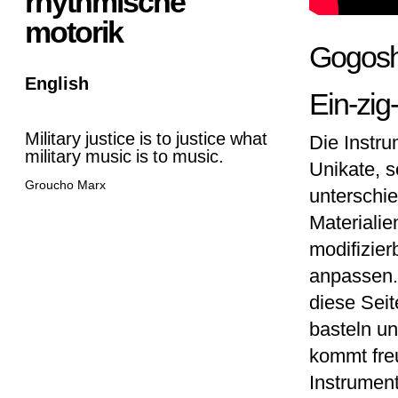
rhythmische
motorik
Gogosh
English
Ein-zig-
Military justice is to justice what
Die Instr
military music is to music.
Unikate, s
Groucho Marx
unterschie
Materialie
modifizier
anpassen. 
diese Sei
basteln un
kommt fre
Instrument