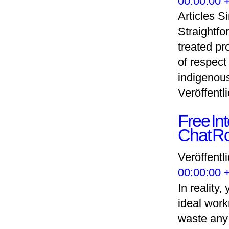
00:00:00 
Articles S
Straightfo
treated pro
of respect
indigenou
Veröffentli
Free In
Chat R
Veröffentl
00:00:00 
In reality
ideal work
waste any 