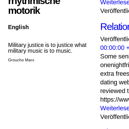
rhythmische
Weiterles
motorik
Veröffentli
Relatio
English
Veröffentl
Military justice is to justice what
00:00:00 
military music is to music.
Some seni
Groucho Marx
onenightfr
extra free
dating web
reviewed 
https://w
Weiterles
Veröffentli