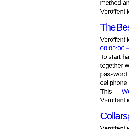
method an 
Veröffentli
The Bes
Veröffentl
00:00:00 
To start h
together w
password. 
cellphone 
This …
We
Veröffentli
Collar
Veröffentl