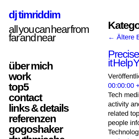
dj timriddim
Katego
all you can hear from
far and near
←
Ältere 
Precise
it Help
über mich
work
Veröffentl
top5
00:00:00 
Tech media
contact
activity a
links & details
related to
referenzen
people inf
gogoshaker
Technolog