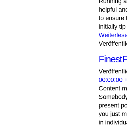
Running a
helpful an
to ensure 
initially 
Weiterles
Veröffentli
Finest 
Veröffentl
00:00:00 
Content m
Somebody 
present po
you just m
in individ