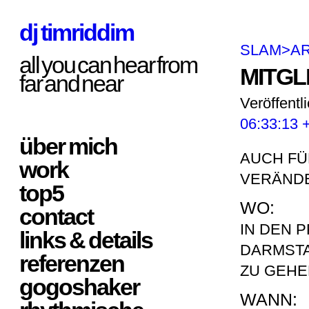
dj timriddim
SLAM>A
all you can hear from
MITG
far and near
Veröffentl
06:33:13 
über mich
AUCH FÜ
work
VERÄND
top5
WO:
contact
IN DEN 
links & details
DARMSTA
referenzen
ZU GEHE
gogoshaker
WANN: