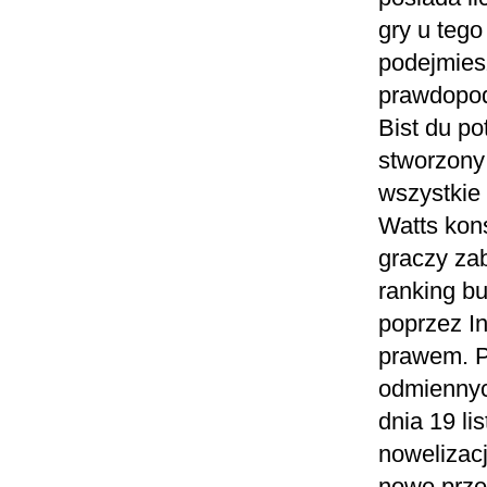
gry u tego
podejmiesz
prawdopodo
Bist du p
stworzony
wszystkie
Watts kon
graczy za
ranking b
poprzez I
prawem. P
odmiennyc
dnia 19 li
nowelizac
nowe prze