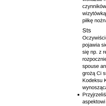
czynników
wizytówką
piłkę nożn
Sts
Oczywiści
pojawia si
się np. z 
rozpocznie
spouse an
grożą Ci 
Kodeksu 
wynoszącą
Przyjrzel
aspektowi