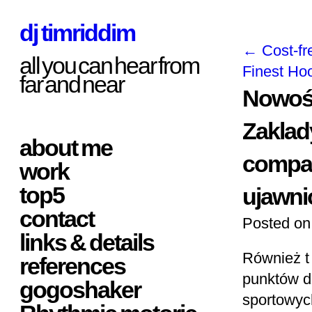
dj timriddim
←
Cost-fr
all you can hear from
Finest Ho
far and near
Nowość
Zaklad
about me
compan
work
top5
ujawni
contact
Posted on
links & details
Również t 
references
punktów dz
gogoshaker
sportowych