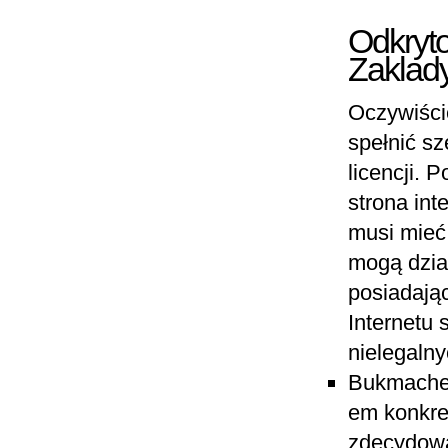
Odkryto
Zaklad
Oczywiści
spełnić s
licencji. 
strona int
musi mieć
mogą dzia
posiadają
Internetu 
nielegaln
Bukmacherz
em konkre
zdecydowa