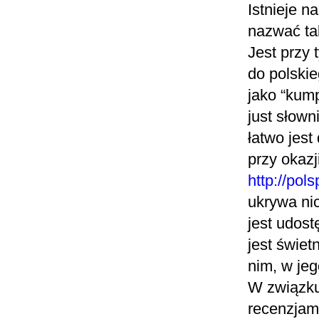
Istnieje n
nazwać tak
Jest przy
do polskie
jako “kump
just słown
łatwo jest
przy okazj
http://pols
ukrywa ni
jest udos
jest świe
nim, w jeg
W związku
recenzjam