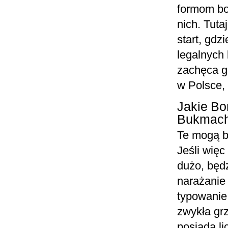
formom bo
nich. Tut
start, gdz
legalnych
zachęca g
w Polsce, 
Jakie Bo
Bukmach
Te mogą by
Jeśli więc
dużo, będ
narażanie
typowanie
zwykła grz
posiada li