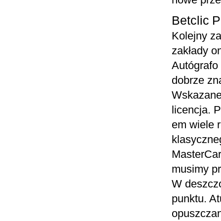
Betclic 
Kolejny za
zakłady on
Autógrafo 
dobrze zn
Wskazane 
licencja. 
em wiele 
klasyczneg
MasterCard
musimy pr
W deszczo
punktu. At
opuszczan