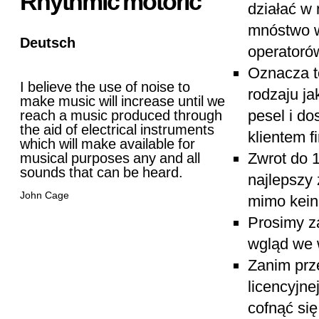
Rhythmic motoric
działać w 
mnóstwo w
Deutsch
operatorów
Oznacza t
I believe the use of noise to
rodzaju ja
make music will increase until we
pesel i do
reach a music produced through
the aid of electrical instruments
klientem f
which will make available for
Zwrot do 
musical purposes any and all
sounds that can be heard.
najlepszy
John Cage
mimo kein
Prosimy z
wgląd we 
Zanim prz
licencyjn
cofnąć się