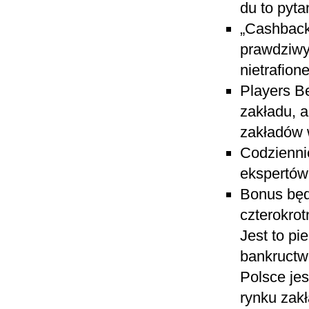
du to pyta
„Cashback 
prawdziwy
nietrafio
Players B
zakładu, a
zakładów 
Codzienni
ekspertów
Bonus będ
czterokro
Jest to pi
bankructw
Polsce jes
rynku zak