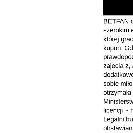
BETFAN or
szerokim e
której gra
kupon. Gd
prawdopod
zajecia z,
dodatkowe
sobie miło
otrzymała 
Ministers
licencji ~
Legalni b
obstawian