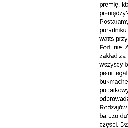
premię, kt
pieniędzy
Postaramy 
poradniku
watts prz
Fortunie. 
zakład za
wszyscy b
pełni lega
bukmacher
podatkowy
odprowadz
Rodzajów 
bardzo du?
części. Dz