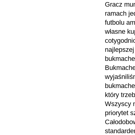
Gracz mum
ramach je
futbolu a
własne ku
cotygodni
najlepszej
bukmacher
Bukmacherz
wyjaśniliś
bukmacher
który trze
Wszyscy n
priorytet
Całodobow
standarde