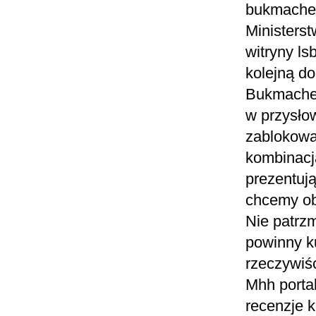
bukmacher
Ministerst
witryny l
kolejną do
Bukmacher
w przysło
zablokowa
kombinacja
prezentują
chcemy ob
Nie patrz
powinny ku
rzeczywiś
Mhh porta
recenzje k