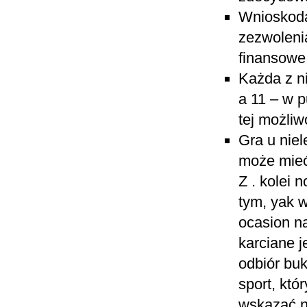
Wnioskoda
zezwoleni
finansowe
Każda z n
a 11 – w p
tej możliwo
Gra u nie
może mieć
Z . kolei 
tym, yak 
ocasion na
karciane j
odbiór buk
sport, któ
wskazać na